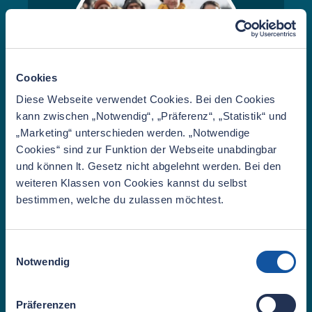
Cookies
Diese Webseite verwendet Cookies. Bei den Cookies
kann zwischen „Notwendig“, „Präferenz“, „Statistik“ und
„Marketing“ unterschieden werden. „Notwendige
Cookies“ sind zur Funktion der Webseite unabdingbar
Nils Kappelhoff
und können lt. Gesetz nicht abgelehnt werden. Bei den
weiteren Klassen von Cookies kannst du selbst
Arzt in Weiterbildung
bestimmen, welche du zulassen möchtest.
Anästhesiologie, Dozent
FaktorMensch, Instruktor
TraumaManagement, Notfallsanitäter
Einwilligungsauswahl
& Praxisanleiter, Zugführer RD & OrgL
Notwendig
RD & OrgL
Präferenzen