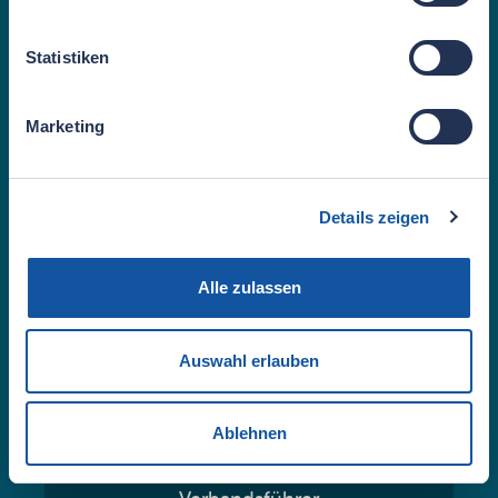
Statistiken
Marketing
Details zeigen
Alle zulassen
Sven Skibbe
Auswahl erlauben
Notfallsanitäter, Arbeitsmedizinischer
Assistent, Organisatorischer Leiter /
EAL Werksrettungsdienst,
Ablehnen
Medizinische
Dekontaminationsfachkraft,